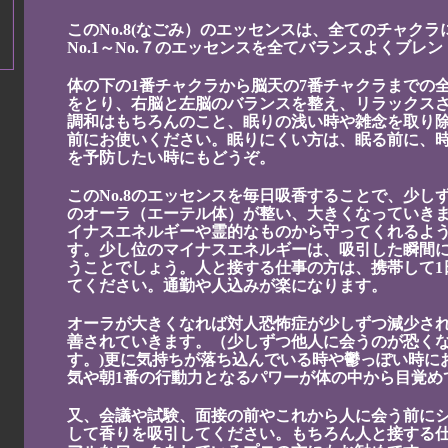
このNo.8(なごみ）のエッセンスは、全てのチャク
No.1～No.７のエッセンスを全てバランスよくブレ
体の下の1番チャクラから脳天の7番チャクラまでの
をとり、右脳と左脳のバランスを整え、リラックス
調和はもちろんのこと、眠りの浅い時や雑念を取り
前にお使いください。眠りにくい方は、眠る前に、
を予防したい時にもどうぞ。
このNo.8のエッセンスを毎日吸香することで、少し
のオーラ（エーテル体）が整い、大きくなっていき
イナスエネルギーや霊的なものから守ってくれるよ
す。少し位のマイナスエネルギーは、吸引した瞬間
うことでしょう。人と接する仕事の方は、携帯して1
てください。通勤や人込みが楽になります。
オーラが大きくなれば対人恐怖症が少しずつ減少さ
善されていきます。（少しずつ他人に会うのが恐く
す。)更に気持ちが落ち込んでいる時や鬱っぽい時に
気や朝1番の行動力となるパワーが体の中から目覚め
又、会議や試験、面接の前やこれから人に会う前に
して香りを吸引してください。もちろん人と接する