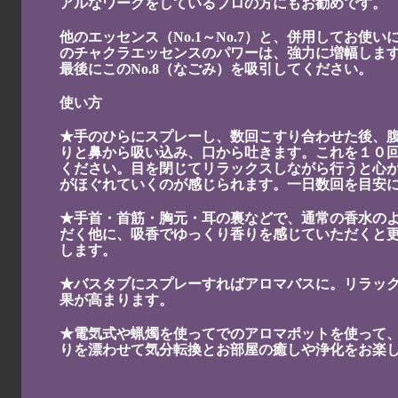
アルなワークをしているプロの方にもお勧めです。
他のエッセンス（No.1～No.7）と、併用してお使
のチャクラエッセンスのパワーは、強力に増幅しま
最後にこのNo.8（なごみ）を吸引してください。
使い方
★手のひらにスプレーし、数回こすり合わせた後、
りと鼻から吸い込み、口から吐きます。これを１０
ください。目を閉じてリラックスしながら行うと心
がほぐれていくのが感じられます。一日数回を目安
★手首・首筋・胸元・耳の裏などで、通常の香水の
だく他に、吸香でゆっくり香りを感じていただくと
します。
★バスタブにスプレーすればアロマバスに。リラッ
果が高まります。
★電気式や蝋燭を使ってでのアロマポットを使って
りを漂わせて気分転換とお部屋の癒しや浄化をお楽