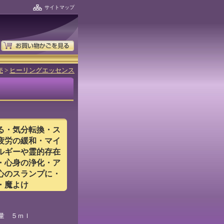
サイトマップ
売
>
ヒーリングエッセンス
る・気分転換・ス
疲労の緩和・マイ
ルギーや霊的存在
・心身の浄化・ア
心のスランプに・
・魔よけ
量 ５ｍｌ