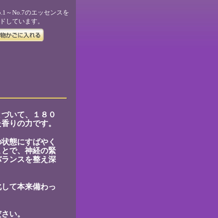
.1～No.7のエッセンスを
ドしています。
とづいて、１８０
た香りの力です。
の状態にすばやく
ことで、神経の緊
バランスを整え深
化して本来備わっ
ださい。