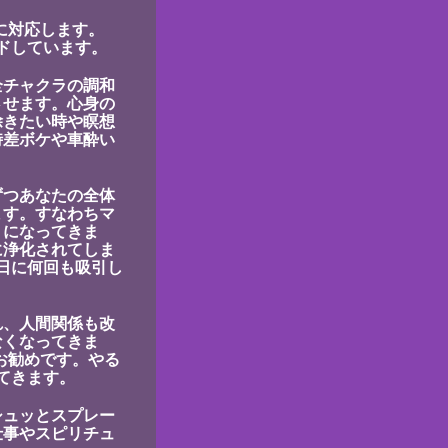
ラに対応します。
ンドしています。
全チャクラの調和
させます。心身の
除きたい時や瞑想
時差ボケや車酔い
ずつあなたの全体
ます。すなわちマ
うになってきま
に浄化されてしま
日に何回も吸引し
れ、人間関係も改
なくなってきま
お勧めです。やる
てきます。
シュッとスプレー
仕事やスピリチュ