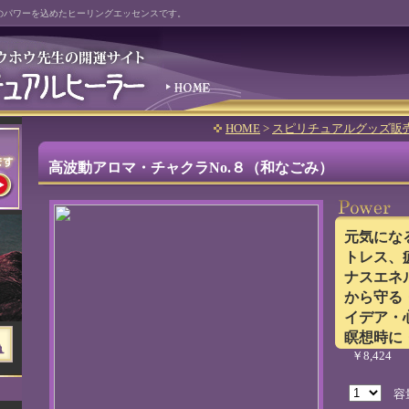
のパワーを込めたヒーリングエッセンスです。
HOME
>
スピリチュアルグッズ販
高波動アロマ・チャクラNo.８（和なごみ）
元気にな
トレス、
ナスエネ
から守る
イデア・
瞑想時に
￥8,424
容