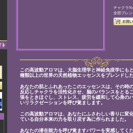
チャクラNo
全部ブレン
）
この高波動アロマは、大脳生理学と神経免疫学にも
種類以上の世界の天然植物エッセンスをブレンドし
あなたの肌とふれあったこのエッセンスは、その時
反応しチャクラを活性化させ、脳のバランスをとる
張をときほぐし、ストレス、疲労を緩和して心身の
いリラクゼーションを呼び覚まします。
この高波動アロマは、あなたにふさわしい香りに変
ている自分本来の力を取り戻す為に作られました。
あなたの潜在能力を呼び覚ますパワーを実感してく