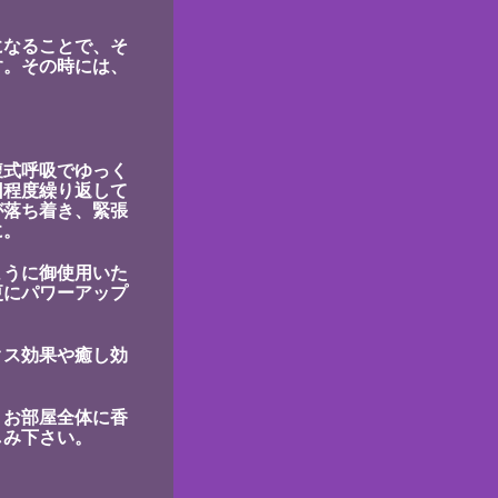
いになることで、そ
す。その時には、
腹式呼吸でゆっく
回程度繰り返して
が落ち着き、緊張
に。
ように御使用いた
更にパワーアップ
クス効果や癒し効
、お部屋全体に香
しみ下さい。