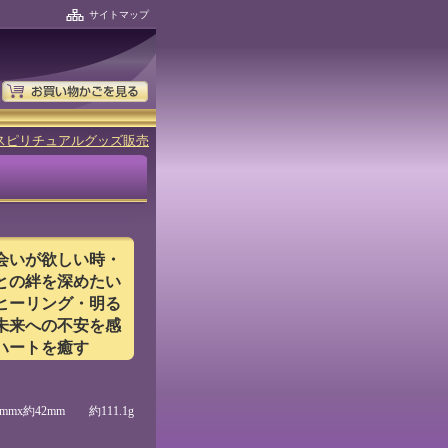
サイトマップ
スピリチュアルグッズ販売
会いが欲しい時・
との絆を深めたい
ヒーリング・明る
未来への不安を感
ハートを癒す
mx約42mm 約111.1g