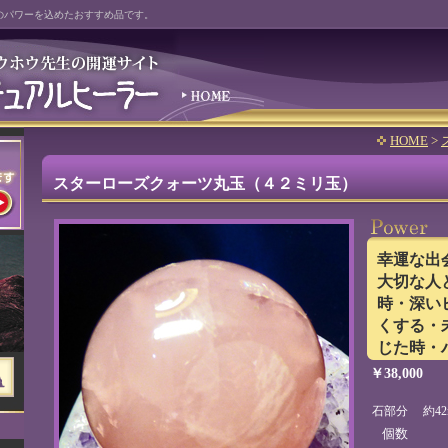
のパワーを込めたおすすめ品です。
HOME
>
スターローズクォーツ丸玉（４２ミリ玉）
幸運な出
大切な人
時・深い
くする・
じた時・
￥38,000
石部分 約42m
個数